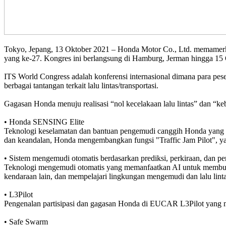
Tokyo, Jepang, 13 Oktober 2021 – Honda Motor Co., Ltd. memamerkan
yang ke-27. Kongres ini berlangsung di Hamburg, Jerman hingga 15
ITS World Congress adalah konferensi internasional dimana para pe
berbagai tantangan terkait lalu lintas/transportasi.
Gagasan Honda menuju realisasi “nol kecelakaan lalu lintas” dan “k
• Honda SENSING Elite
Teknologi keselamatan dan bantuan pengemudi canggih Honda yang d
dan keandalan, Honda mengembangkan fungsi "Traffic Jam Pilot",
• Sistem mengemudi otomatis berdasarkan prediksi, perkiraan, dan pe
Teknologi mengemudi otomatis yang memanfaatkan AI untuk membuat 
kendaraan lain, dan mempelajari lingkungan mengemudi dan lalu lintas
• L3Pilot
Pengenalan partisipasi dan gagasan Honda di EUCAR L3Pilot yang 
• Safe Swarm