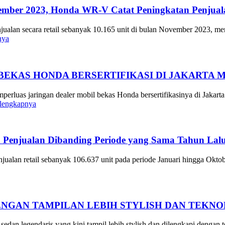
ember 2023, Honda WR-V Catat Peningkatan Penjual
ualan secara retail sebanyak 10.165 unit di bulan November 2023, me
nya
BEKAS HONDA BERSERTIFIKASI DI JAKARTA 
erluas jaringan dealer mobil bekas Honda bersertifikasinya di Jaka
elengkapnya
 Penjualan Dibanding Periode yang Sama Tahun Lal
ualan retail sebanyak 106.637 unit pada periode Januari hingga Oktob
NGAN TAMPILAN LEBIH STYLISH DAN TEKN
an legendaris yang kini tampil lebih stylish dan dilengkapi dengan