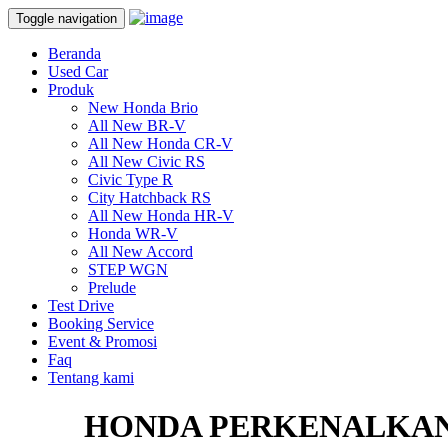
Toggle navigation
Beranda
Used Car
Produk
New Honda Brio
All New BR-V
All New Honda CR-V
All New Civic RS
Civic Type R
City Hatchback RS
All New Honda HR-V
Honda WR-V
All New Accord
STEP WGN
Prelude
Test Drive
Booking Service
Event & Promosi
Faq
Tentang kami
HONDA PERKENALKAN