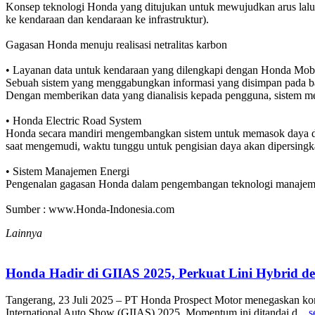
Konsep teknologi Honda yang ditujukan untuk mewujudkan arus lalu l
ke kendaraan dan kendaraan ke infrastruktur).
Gagasan Honda menuju realisasi netralitas karbon
• Layanan data untuk kendaraan yang dilengkapi dengan Honda Mob
Sebuah sistem yang menggabungkan informasi yang disimpan pada bat
Dengan memberikan data yang dianalisis kepada pengguna, sistem m
• Honda Electric Road System
Honda secara mandiri mengembangkan sistem untuk memasok daya dari i
saat mengemudi, waktu tunggu untuk pengisian daya akan dipersingka
• Sistem Manajemen Energi
Pengenalan gagasan Honda dalam pengembangan teknologi manajemen ene
Sumber : www.Honda-Indonesia.com
Lainnya
Honda Hadir di GIIAS 2025, Perkuat Lini Hybrid
Tangerang, 23 Juli 2025 – PT Honda Prospect Motor menegaskan ko
International Auto Show (GIIAS) 2025. Momentum ini ditandai d...
s