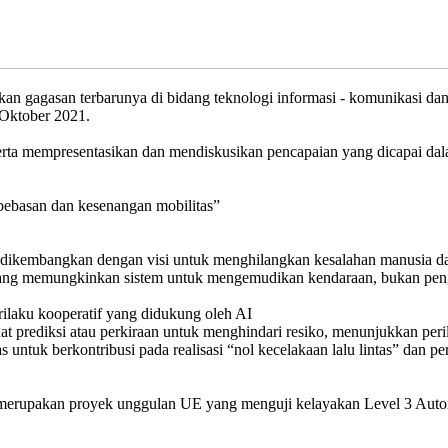
 gagasan terbarunya di bidang teknologi informasi - komunikasi dan k
 Oktober 2021.
serta mempresentasikan dan mendiskusikan pencapaian yang dicapai da
ebebasan dan kesenangan mobilitas”
ikembangkan dengan visi untuk menghilangkan kesalahan manusia dal
 yang memungkinkan sistem untuk mengemudikan kendaraan, bukan pe
rilaku kooperatif yang didukung oleh AI
prediksi atau perkiraan untuk menghindari resiko, menunjukkan per
 untuk berkontribusi pada realisasi “nol kecelakaan lalu lintas” dan p
merupakan proyek unggulan UE yang menguji kelayakan Level 3 Auto