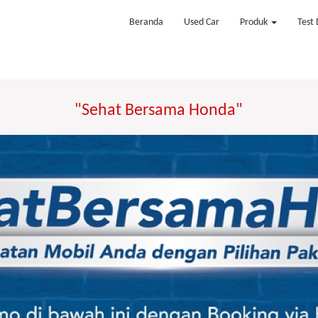
Beranda
Used Car
Produk
Test 
"Sehat Bersama Honda"