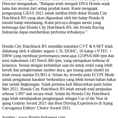
Director mengatakan, “Balapan telah menjadi DNA Honda sejak
lama dan tersirat dari setiap produk kami. Kami mengajak
pengunjung GIIAS 2021 untuk melihat lebih dekat Honda City
Hatchback RS yang akan digunakan oleh tim balap Honda di
musim balap mendatang. Kami percaya dengan mesin yang
bertenaga dari Honda City Hatchback RS, tim Honda Racing
Indonesia dapat memberikan performa terbaiknya.”
Honda City Hatchback RS memiliki transmisi CVT & 6 M/T telah
didukung oleh 4 silinder segaris 1.5L DOHC, 16 katup i-VTEC +
DBW yang membuat performanya mencapai 121PS/6.600 rpm dan
torsi maksimum 145 Nm/4.300 rpm, yang merupakan terbesar di
kelasnya. Sesuai dengan kebutuhan saat ini untuk emisi yang lebih
bersih dan penghematan sumber daya, gas buang pada model ini
telah sesuai standar EURO 4. Selain itu, tersedia pula ECON Mode
untuk pengaturan karakter berkendara yang lebih hemat bahan bakar
dan ramah lingkungan. Sejak pertama kali diluncurkan pada bulan
Mei 2021, Honda City Hatchback RS telah meraih total penjualan
sebesar 5.997 unit secara retail. Selain itu Honda City Hatchback
juga telah mendapatkan penghargaan sebagai Car of the Year di
ajang Gridoto Award 2021 dan Best Driving Experiences di Ajang
Carvaganza Editors’ Choice Award 2021.
Sumber : www.Honda-Indonesia.com