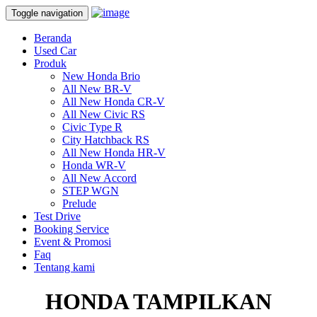
Toggle navigation
Beranda
Used Car
Produk
New Honda Brio
All New BR-V
All New Honda CR-V
All New Civic RS
Civic Type R
City Hatchback RS
All New Honda HR-V
Honda WR-V
All New Accord
STEP WGN
Prelude
Test Drive
Booking Service
Event & Promosi
Faq
Tentang kami
HONDA TAMPILKAN