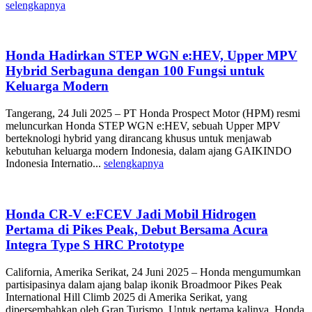
selengkapnya
Honda Hadirkan STEP WGN e:HEV, Upper MPV
Hybrid Serbaguna dengan 100 Fungsi untuk
Keluarga Modern
Tangerang, 24 Juli 2025 – PT Honda Prospect Motor (HPM) resmi
meluncurkan Honda STEP WGN e:HEV, sebuah Upper MPV
berteknologi hybrid yang dirancang khusus untuk menjawab
kebutuhan keluarga modern Indonesia, dalam ajang GAIKINDO
Indonesia Internatio...
selengkapnya
Honda CR-V e:FCEV Jadi Mobil Hidrogen
Pertama di Pikes Peak, Debut Bersama Acura
Integra Type S HRC Prototype
California, Amerika Serikat, 24 Juni 2025 – Honda mengumumkan
partisipasinya dalam ajang balap ikonik Broadmoor Pikes Peak
International Hill Climb 2025 di Amerika Serikat, yang
dipersembahkan oleh Gran Turismo. Untuk pertama kalinya, Honda