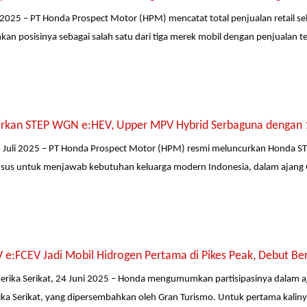
li 2025 – PT Honda Prospect Motor (HPM) mencatat total penjualan retail s
n posisinya sebagai salah satu dari tiga merek mobil dengan penjualan tert
rkan STEP WGN e:HEV, Upper MPV Hybrid Serbaguna dengan 1
4 Juli 2025 – PT Honda Prospect Motor (HPM) resmi meluncurkan Honda S
sus untuk menjawab kebutuhan keluarga modern Indonesia, dalam ajang G
 e:FCEV Jadi Mobil Hidrogen Pertama di Pikes Peak, Debut Be
merika Serikat, 24 Juni 2025 – Honda mengumumkan partisipasinya dalam aja
ka Serikat, yang dipersembahkan oleh Gran Turismo. Untuk pertama kali