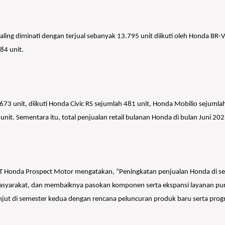
ing diminati dengan terjual sebanyak 13.795 unit diikuti oleh Honda B
84 unit.
673 unit, diikuti Honda Civic RS sejumlah 481 unit, Honda Mobilio sejumla
nit. Sementara itu, total penjualan retail bulanan Honda di bulan Juni 202
or PT Honda Prospect Motor mengatakan, “Peningkatan penjualan Honda di 
syarakat, dan membaiknya pasokan komponen serta ekspansi layanan purn
lanjut di semester kedua dengan rencana peluncuran produk baru serta p