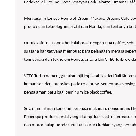
Berlokasi di Ground Floor, Senayan Park Jakarta, Dreams Caf
Mengusung konsep Home of Dream Makers, Dreams Café powe
produk dan teknologi inspiratif dari Honda, dan tentunya b
Untuk kafe ini, Honda berkolaborasi dengan Dua Coffee, sebu
suasana hangat yang membuat para pelanggan merasa seperti 
terinspirasi dari teknologi Honda, antara lain VTEC Turbrew d
VTEC Turbrew menggunakan biji kopi arabika dari Bali Kint
kemanisan dan intensitas pada cold brew. Sementara Sensing
pengalaman baru bagi peminum ice black coffee.
Selain menikmati kopi dan berbagai makanan, pengunjung Drea
Beberapa produk spesial yang ditampilkan saat ini termasuk mo
dan motor balap Honda CBR 1000RR-R Fireblade yang pernah 