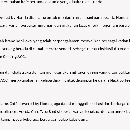
é merupakan kafe pertama di dunia yang dibuka oleh Honda.
red by Honda dirancang untuk menjadi rumah bagi para pecinta Honda d
erbagai varian berbagai minuman dan makanan lezat untuk menemani para 
ah brand kopi lokal yang telah berpengalaman menyajikan berbagai varian
sedang berada di rumah mereka sendiri. Sebagai menu eksklusif di Dreams
an Sensing ACC.
amani dan diekstraksi dengan menggunakan nitrogen dingin yang ditembakk
 ACC, menggunakan air kelapa dingin untuk dicampur ke dalam black coff
ms Café powered by Honda juga dapat menggali inspirasi dari berbagai disp
bil sport Honda Civic Type R edisi spesial yang dilengkapi dengan aero kit
tampil pada beberapa kejuaraan balap kelas dunia.