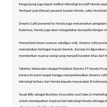
Pengunjung juga dapat melihat teknologi inovatif Honda seper
Terdapat pula Diecast pesawat buatan Honda, yaitu HondaJet 
Dreams Café powered by Honda juga menawarkan pengalaman i
bulannya, Honda juga akan mengadakan kompetisi dengan men
Menambah kesan nyaman sekaligus unik, Dreams Café powere
menciptakan berbagai macam bentuk. Konsep ini digunakan u
memberikan nuansa racing yang menjadi karakter khas dari 
Takehiro Watanabe sebagai President Director PT Honda Pro
Karena itu kami sangat bangga memperkenalkan Dreams Café 
teknologi terbaru dari Honda kepada masyarakat di Indonesia
Yusak Billy sebagai Business Innovation and Sales & Market
untuk mendapatkan inspirasi dari teknologi Honda sehingga