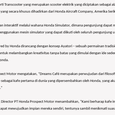
ti Transcooter yang merupakan scooter elektrik yang diciptakan sebagai ala
yang secara khusus dihadirkan dari Honda Aircraft Company, Amerika Serik
nteraktif melalui wahana Honda Simulator, dimana pengunjung dapat mera
ggunakan mesin simulator yang dapat diikuti oleh seluruh pengunjung u
d by Honda dirancang dengan konsep Ayatori – sebuah permainan tradisi
ntuk melambangkan kreativitas tanpa batas yang dimulai dengan ide sed
Honda.
spect Motor mengatakan, “Dreams Café merupakan perwujudan dari filosof
sebagai kafe pertama di dunia yang dipersembahkan oleh Honda, yang ak
.”
ing Director PT Honda Prospect Motor menambahkan, “Kami berharap kafe i
 dapat mewujudkan impian mereka sendiri, tentunya sambil menikmati su