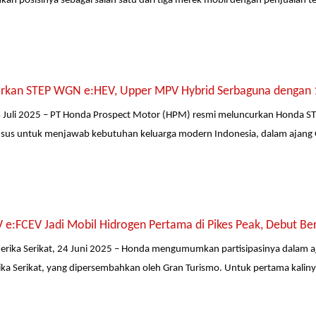
n posisinya sebagai salah satu dari tiga merek mobil dengan penjualan tert
rkan STEP WGN e:HEV, Upper MPV Hybrid Serbaguna dengan 1
4 Juli 2025 – PT Honda Prospect Motor (HPM) resmi meluncurkan Honda S
sus untuk menjawab kebutuhan keluarga modern Indonesia, dalam ajang G
 e:FCEV Jadi Mobil Hidrogen Pertama di Pikes Peak, Debut Be
merika Serikat, 24 Juni 2025 – Honda mengumumkan partisipasinya dalam aja
ka Serikat, yang dipersembahkan oleh Gran Turismo. Untuk pertama kali