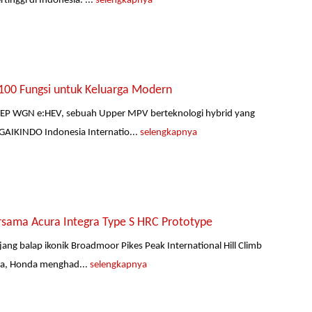
inggi di Indonesia. ...
selengkapnya
00 Fungsi untuk Keluarga Modern
TEP WGN e:HEV, sebuah Upper MPV berteknologi hybrid yang
AIKINDO Indonesia Internatio...
selengkapnya
rsama Acura Integra Type S HRC Prototype
ng balap ikonik Broadmoor Pikes Peak International Hill Climb
nya, Honda menghad...
selengkapnya