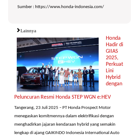
Sumber : https://www.honda-indonesia.com/
Lainnya
Honda
Hadir di
GIIAS
2025,
Perkuat
Lini
Hybrid
dengan
Peluncuran Resmi Honda STEP WGN e:HEV
Tangerang, 23 Juli 2025 – PT Honda Prospect Motor
menegaskan komitmennya dalam elektrifikasi dengan
menghadirkan jajaran kendaraan hybrid yang semakin
lengkap di ajang GAIKINDO Indonesia International Auto