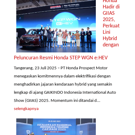
Honda
Hadir di
GIIAS
2025,
Perkuat
Lini
Hybrid
dengan
Peluncuran Resmi Honda STEP WGN e:HEV
Tangerang, 23 Juli 2025 – PT Honda Prospect Motor
menegaskan komitmennya dalam elektrifikasi dengan
menghadirkan jajaran kendaraan hybrid yang semakin
lengkap di ajang GAIKINDO Indonesia International Auto
Show (GIIAS) 2025. Momentum ini ditandai d...
selengkapnya